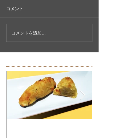
コメント
コメントを追加…
特集
#008 バナナのスイートポ
#007 バナナ
テト
パンケーキ